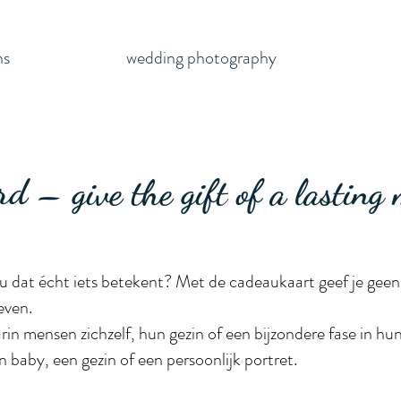
ns
wedding photography
rd – give the gift of a lasting
u dat écht iets betekent? Met de cadeaukaart geef je gee
even.
n mensen zichzelf, hun gezin of een bijzondere fase in hun
baby, een gezin of een persoonlijk portret.