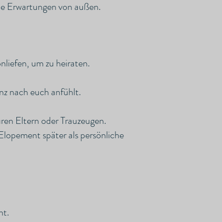
hne Erwartungen von außen.
liefen, um zu heiraten.
anz nach euch anfühlt.
uren Eltern oder Trauzeugen.
Elopement später als persönliche
nt.