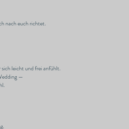
ich nach euch richtet.
ch leicht und frei anfühlt.
n Wedding —
l.
g.