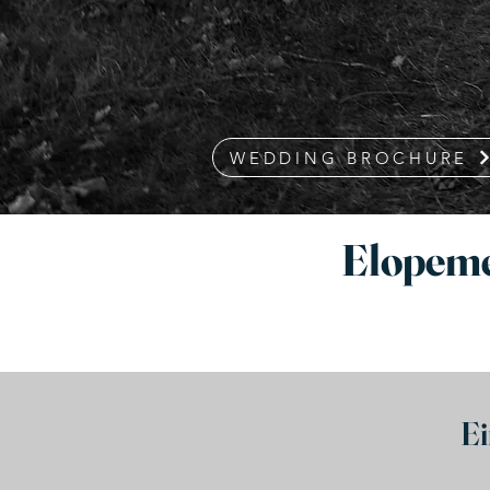
WEDDING BROCHURE
Elopeme
Ei