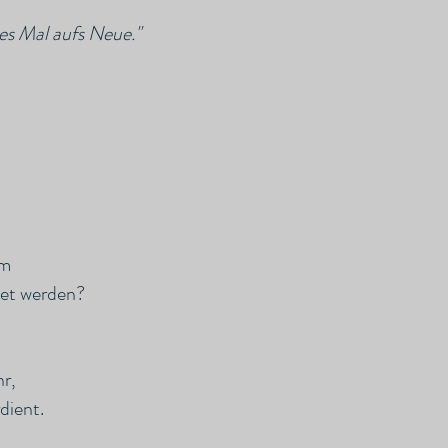
es Mal aufs Neue."
um
tet werden?
hr,
dient.