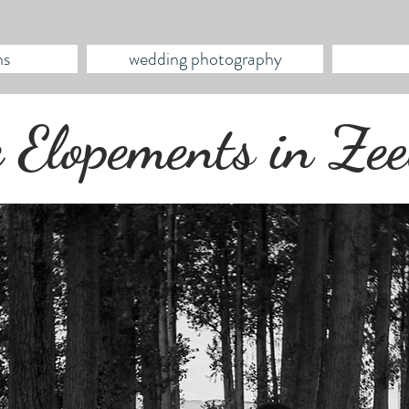
ns
wedding photography
 Elopements in Ze