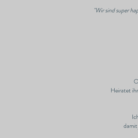
"Wir sind super ha
O
Heiratet ih
Ic
damit